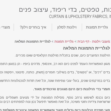
גלריית תמונות
וילונות לסלון
איך בוחרים וילון?
מוצרי 
מעצבי וילונות - דף הבית
>
גלריית תמונות
>
לגלריית התמונות המלאה
לגלריית התמונות המלאה
הוילונות המיוצרים כיום, שונים בתכלית מוילונות הקלאסיים שאנו מכירים.
מגוון האפשרויות העומד לפנינו כיום הוא רב, אינסופי, מדהים ביופיו - הן במגוון החומ
בדים "רכים", או "נוקשים", בדים בשילובי חומרים (פשתן, כותנה, סינטטי, ויסקוזה וכו')
בדים במרקמים שונים, בעלי עובי וצפיפות שונה, וכל זאת תודות לטכנולוגיות החדשות
חומרי בדי הוילונות כיום הינם מגוונים ואיכותיים מאוד.
כיום נכנסו לשימוש נרחב נוסף, מסילות המונעות על ידי מנועים חשמליים מסו
שרשראות צידיות וחוטי משיכה, וכל זאת מאפשר תיפעול נכון ונוח למפתחים רבים וגד
סוגי תפירת הוילונות כיום גדולים מאוד ומאפשרים התאמה עיצובית מושלמת הן 