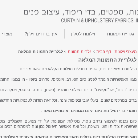
גלריית תמונות
וילונות לסלון
איך בוחרים וילון?
מוצרי 
מעצבי וילונות - דף הבית
>
גלריית תמונות
>
לגלריית התמונות המלאה
לגלריית התמונות המלאה
הוילונות המיוצרים כיום, שונים בתכלית מוילונות הקלאסיים שאנו מכירים.
מגוון האפשרויות העומד לפנינו כיום הוא רב, אינסופי, מדהים ביופיו - הן במגוון החומ
בדים "רכים", או "נוקשים", בדים בשילובי חומרים (פשתן, כותנה, סינטטי, ויסקוזה וכו')
בדים במרקמים שונים, בעלי עובי וצפיפות שונה, וכל זאת תודות לטכנולוגיות החדשות
חומרי בדי הוילונות כיום הינם מגוונים ואיכותיים מאוד.
כיום נכנסו לשימוש נרחב נוסף, מסילות המונעות על ידי מנועים חשמליים מסו
שרשראות צידיות וחוטי משיכה, וכל זאת מאפשר תיפעול נכון ונוח למפתחים רבים וגד
סוגי תפירת הוילונות כיום גדולים מאוד ומאפשרים התאמה עיצובית מושלמת הן 