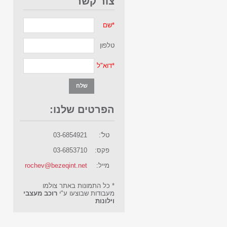
צור קשר
*
שם
טלפון
*
דוא"ל
הפרטים שלנו:
טל':
03-6854921
פקס:
03-6853710
מייל:
rochev@bezeqint.net
* כל התמונות באתר צולמו
מעבודות שבוצעו ע"י
רוכב מעצבי
וילונות