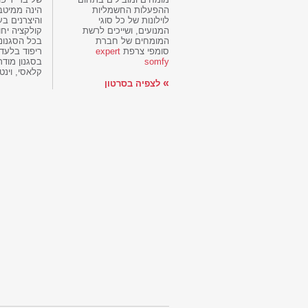
ההפעלות החשמליות
הינה ממיטב
לוילונות של כל סוגי
והיצרנים בע
המנועים, ושייכים לרשת
קולקציה יחו
המומחים של חברת
בכל הסגנונו
סומפי צרפת
expert
ריפוד בלעדי
somfy
בסגנון מודרנ
קלאסי, וינטא
»
לצפיה בסרטון