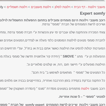
מעצבי וילונות - דף הבית
>
וילונות לסלון
>
וילונות מעוצבים
>
וילונות חשמליים
>
fy
Expert somfy
רוכב מעצבי וילונות הינם מומחים ומובילים בתחום ההפעלות החשמליות לוילונו
ושייכים לרשת המומחים של חברת "סומפי" צרפת.
צוותי המכירה וההתקנה שלנו עוברים ימי עיון והכשרות ע"י חברת סומפי צרפת ,ומת
לחברת סומפי מנועים לוילונות המוסטים כלפי מעלה או לצדדים,המנועים אמינים וש
המערכות יכולות להסיט את הוילונות כאשר אתם בבית או בחו"ל, עפ"י תרחישים הנ
ההפעלות הן ע"י מתג "
SMOVE
" (יחידת קיר אלחוטית חדשה של סומפי בעלת מס
הוילונות מופעלים ע"י חיישני חום ,רוח, או קולטים סולאריים וכ'.
כל המנועים של "סומפי " מותאמים לשימוש ב" בית חכם".
כל התקנה נבדקת בקפידה בזמן ההרכבה ואחריה, בפרוייקטים בבניה אנו מלווים מ
רוכב מעצבי
וילונות
מתמחים במנועים מסדרת "סונס " (הסדרה השקטה) של "סומפי"
למנועי "סומפי " – 5 שנות אחריות.
רוכב מעצבי וילונות שייכים לרשת המומחים somfy expert של חברת " סומפי " צרפת.