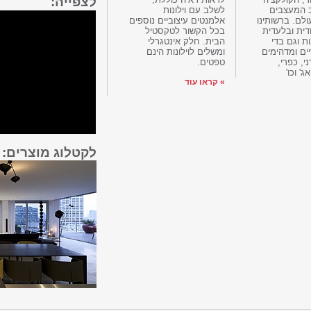
לצפייה:
 המעצבים
לשלב עם וילונות
ולם. ברשותינו
אלמנטים עיצוביים נוספים
דית ובלעדית
בכל הקשור לטקסטיל
ת וגם בדי
הבית. חלק אינטגרלי
ים ומדהימים
ומשלים לוילונות הינם
י, כפרי,
טפטים.
ג' וכו'
» קראו עוד
לקטלוג מוצרים: