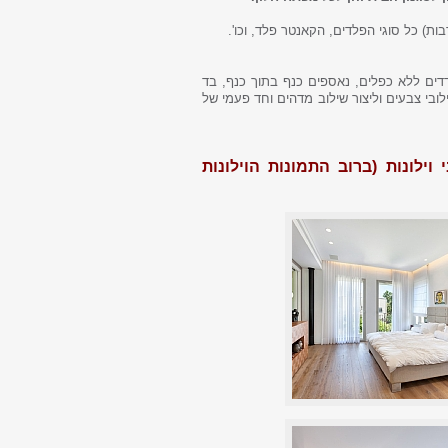
בות) כל סוגי הפלדים, הקאנטר פלד, וכו'.
דדים ללא כפלים, נאספים כנף בתוך כנף, בד
ובי צבעים וליצור שילוב מדהים וחד פעמי של
ילונות (ברוב התמונות הוילונות