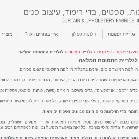
גלריית תמונות
וילונות לסלון
איך בוחרים וילון?
מוצרי 
מעצבי וילונות - דף הבית
>
גלריית תמונות
>
לגלריית התמונות המלאה
לגלריית התמונות המלאה
הוילונות המיוצרים כיום, שונים בתכלית מוילונות הקלאסיים שאנו מכירים.
מגוון האפשרויות העומד לפנינו כיום הוא רב, אינסופי, מדהים ביופיו - הן במגוון החומ
בדים "רכים", או "נוקשים", בדים בשילובי חומרים (פשתן, כותנה, סינטטי, ויסקוזה וכו')
בדים במרקמים שונים, בעלי עובי וצפיפות שונה, וכל זאת תודות לטכנולוגיות החדשות
חומרי בדי הוילונות כיום הינם מגוונים ואיכותיים מאוד.
כיום נכנסו לשימוש נרחב נוסף, מסילות המונעות על ידי מנועים חשמליים מסו
שרשראות צידיות וחוטי משיכה, וכל זאת מאפשר תיפעול נכון ונוח למפתחים רבים וגד
סוגי תפירת הוילונות כיום גדולים מאוד ומאפשרים התאמה עיצובית מושלמת הן 